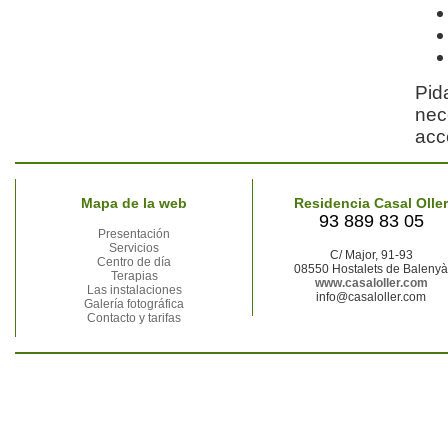
Pid
nec
acc
Mapa de la web
Residencia Casal Oller
93 889 83 05
Presentación
Servicios
C/ Major, 91-93
Centro de día
08550 Hostalets de Balenyà
Terapias
www.casaloller.com
Las instalaciones
info@casaloller.com
Galería fotográfica
Contacto y tarifas