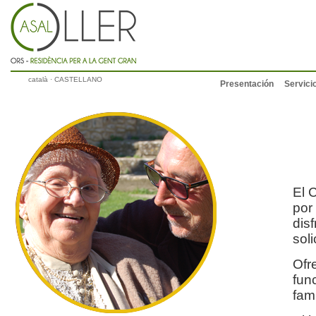
català
· CASTELLANO
Presentación
Servici
El 
por
dis
soli
Ofr
fun
fami