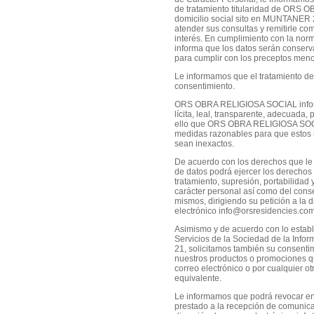
de tratamiento titularidad de OR
domicilio social sito en MUNTANER
atender sus consultas y remitirle c
interés. En cumplimiento con la n
informa que los datos serán conserv
para cumplir con los preceptos menc
Le informamos que el tratamiento de
consentimiento.
ORS OBRA RELIGIOSA SOCIAL informa
lícita, leal, transparente, adecuada, 
ello que ORS OBRA RELIGIOSA SOCI
medidas razonables para que estos s
sean inexactos.
De acuerdo con los derechos que le c
de datos podrá ejercer los derechos d
tratamiento, supresión, portabilidad 
carácter personal así como del conse
mismos, dirigiendo su petición a la d
electrónico info@orsresidencies.com
Asimismo y de acuerdo con lo estable
Servicios de la Sociedad de la Infor
21, solicitamos también su consenti
nuestros productos o promociones q
correo electrónico o por cualquier o
equivalente.
Le informamos que podrá revocar en
prestado a la recepción de comunica