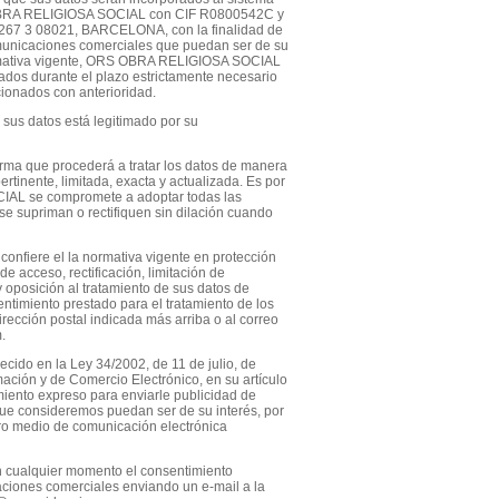
S OBRA RELIGIOSA SOCIAL con CIF R0800542C y
 267 3 08021, BARCELONA, con la finalidad de
omunicaciones comerciales que puedan ser de su
ormativa vigente, ORS OBRA RELIGIOSA SOCIAL
ados durante el plazo estrictamente necesario
ionados con anterioridad.
 sus datos está legitimado por su
 que procederá a tratar los datos de manera
pertinente, limitada, exacta y actualizada. Es por
AL se compromete a adoptar todas las
e supriman o rectifiquen sin dilación cuando
onfiere el la normativa vigente en protección
e acceso, rectificación, limitación de
y oposición al tratamiento de sus datos de
ntimiento prestado para el tratamiento de los
irección postal indicada más arriba o al correo
.
cido en la Ley 34/2002, de 11 de julio, de
mación y de Comercio Electrónico, en su artículo
miento expreso para enviarle publicidad de
ue consideremos puedan ser de su interés, por
tro medio de comunicación electrónica
 cualquier momento el consentimiento
ciones comerciales enviando un e-mail a la